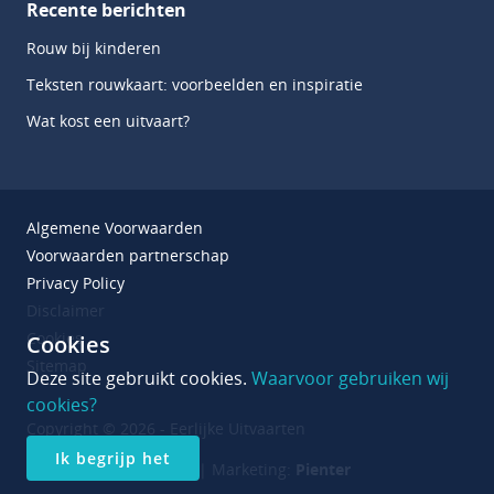
Recente berichten
Rouw bij kinderen
Teksten rouwkaart: voorbeelden en inspiratie
Wat kost een uitvaart?
Algemene Voorwaarden
Voorwaarden partnerschap
Privacy Policy
Disclaimer
Cookies
Cookies
Sitemap
Deze site gebruikt cookies.
Waarvoor gebruiken wij
cookies?
Copyright © 2026 - Eerlijke Uitvaarten
Ik begrijp het
Realisatie:
Basicstudio
| Marketing:
Pienter