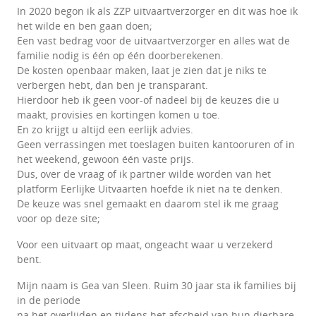
In 2020 begon ik als ZZP uitvaartverzorger en dit was hoe ik
het wilde en ben gaan doen;
Een vast bedrag voor de uitvaartverzorger en alles wat de
familie nodig is één op één doorberekenen.
De kosten openbaar maken, laat je zien dat je niks te
verbergen hebt, dan ben je transparant.
Hierdoor heb ik geen voor-of nadeel bij de keuzes die u
maakt, provisies en kortingen komen u toe.
En zo krijgt u altijd een eerlijk advies.
Geen verrassingen met toeslagen buiten kantooruren of in
het weekend, gewoon één vaste prijs.
Dus, over de vraag of ik partner wilde worden van het
platform Eerlijke Uitvaarten hoefde ik niet na te denken.
De keuze was snel gemaakt en daarom stel ik me graag
voor op deze site;
Voor een uitvaart op maat, ongeacht waar u verzekerd
bent.
Mijn naam is Gea van Sleen. Ruim 30 jaar sta ik families bij
in de periode
na het overlijden en tijdens het afscheid van hun dierbare.